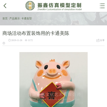


首页
/
产品展示
/
卡通造型
商场活动布置装饰用的卡通美陈



2019-11-26
1172
分享
