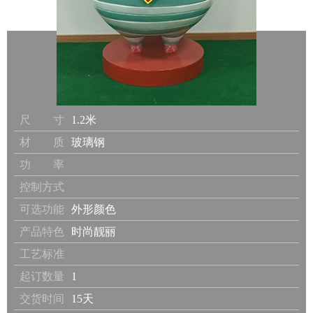
尺 寸
1.2米
材 质
玻璃钢
功 率
控制方式
可选功能
外形颜色
产品特色
时尚靓丽
工艺标准
起订数量
1
交货时间
15天