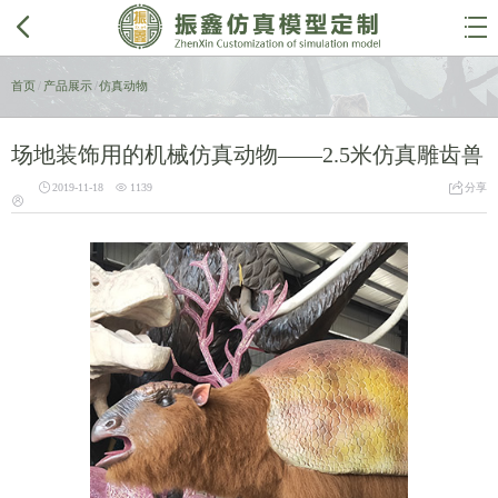


首页
/
产品展示
/
仿真动物
场地装饰用的机械仿真动物——2.5米仿真雕齿兽



2019-11-18
1139
分享
