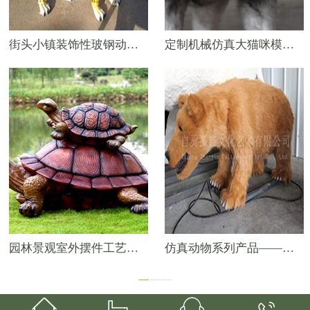
街头小镇装饰性玻钢动物模型——2.2米花豹子
定制机械仿真大猫咪模型，创造您独一无二的艺术品
园林景观室外摆件工艺品——玻璃钢乌龟
仿真动物系列产品——仿真熊



