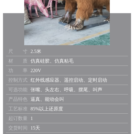
尺 寸
2.5米
材 质
仿真硅胶、仿真粘毛
功 率
220V
控制方式
红外线感应器、遥控启动、定时启动
可选功能
张嘴、头左右、呼吸、摆尾、叫声
产品特色
逼真、能动会叫
工艺标准
85%以上还原度
起订数量
1
交货时间
15天