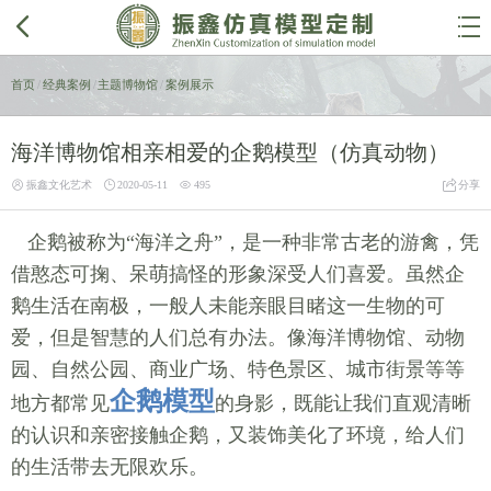


首页
/
经典案例
/
主题博物馆
/
案例展示
海洋博物馆相亲相爱的企鹅模型（仿真动物）




振鑫文化艺术
2020-05-11
495
分享
企鹅被称为“海洋之舟”，是一种非常古老的游禽，凭
借憨态可掬、呆萌搞怪的形象深受人们喜爱。虽然企
鹅生活在南极，一般人未能亲眼目睹这一生物的可
爱，但是智慧的人们总有办法。像海洋博物馆、动物
园、自然公园、商业广场、特色景区、城市街景等等
企鹅模型
地方都常见
的身影，既能让我们直观清晰
的认识和亲密接触企鹅，又装饰美化了环境，给人们
的生活带去无限欢乐。