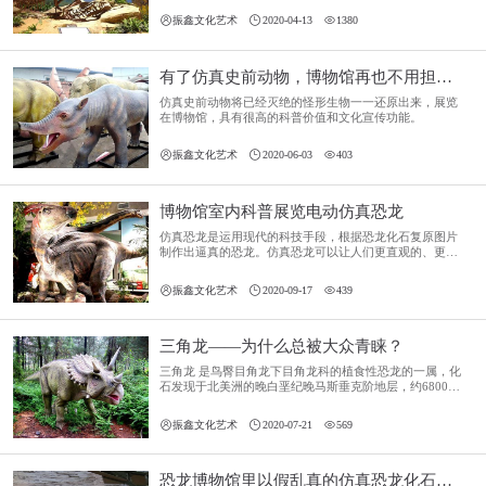
为剑龙不太聪明。



振鑫文化艺术
2020-04-13
1380
有了仿真史前动物，博物馆再也不用担心客流问题了！
仿真史前动物将已经灭绝的怪形生物一一还原出来，展览
在博物馆，具有很高的科普价值和文化宣传功能。



振鑫文化艺术
2020-06-03
403
博物馆室内科普展览电动仿真恐龙
仿真恐龙是运用现代的科技手段，根据恐龙化石复原图片
制作出逼真的恐龙。仿真恐龙可以让人们更直观的、更形
象的了解恐龙还原远古的恐龙时代风貌，了解恐龙的相关
知识。



振鑫文化艺术
2020-09-17
439
三角龙——为什么总被大众青睐？
三角龙 是鸟臀目角龙下目角龙科的植食性恐龙的一属，化
石发现于北美洲的晚白垩纪晚马斯垂克阶地层，约6800万
年前到6500万年前。三角龙是最晚出现的恐龙之一，经常
被作为晚白垩纪的代表化石。



振鑫文化艺术
2020-07-21
569
恐龙博物馆里以假乱真的仿真恐龙化石——6米肿头龙骨架