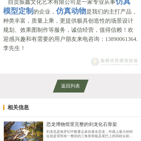
仿真
自贡振鑫文化艺术有限公司是一家专业从事
模型定制
仿真动物
的企业，
是我们的主打产品，
种类丰富，质量上乘，更提供极具创造性的场景设计
规划、效果图制作等服务，诚信经营，值得信赖！欢
迎感兴趣和有需要的用户朋友来电咨询：13890061364.
李先生！
返回列表
相关信息
恐龙博物馆里完整的剑龙化石骨架
剑龙也是侏罗纪中数量众多的著名恐龙，外观上最大的特
征就是背部有一整排的三角形骨板及尾巴上的四枝尖刺，
巨大的剑龙头部非常小，脑容量甚至比小狗还小，因此认