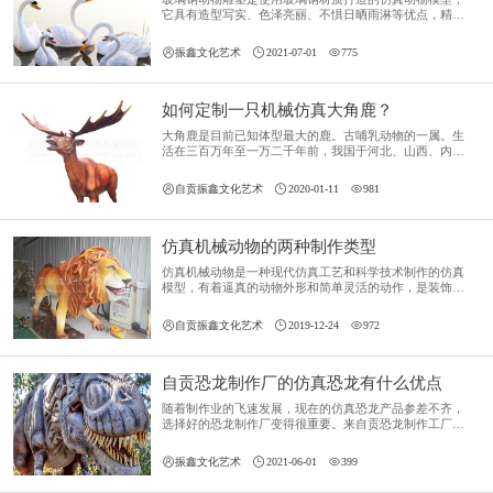
它具有造型写实、色泽亮丽、不惧日晒雨淋等优点，精美
逼真的外观受到各年龄段的喜欢。这样的玻璃钢动物雕塑
适用于城市小区、校园绿化、商业广场、公园景区、别墅



振鑫文化艺术
2021-07-01
775
花园等地，加上周边环境相融，让场馆更加别致。
如何定制一只机械仿真大角鹿？
大角鹿是目前已知体型最大的鹿。古哺乳动物的一属。生
活在三百万年至一万二千年前，我国于河北、山西、内蒙
古等地发现化石，北京周口店北京猿人洞穴内亦很多。经
常活动于泥炭沼泽地，这种古鹿的角大得惊人，角面的宽



自贡振鑫文化艺术
2020-01-11
981
度，通常有2．5米，所以叫它大角鹿。
仿真机械动物的两种制作类型
仿真机械动物是一种现代仿真工艺和科学技术制作的仿真
模型，有着逼真的动物外形和简单灵活的动作，是装饰环
境、展览观赏、趣味互动、渲染氛围的上乘选择。



自贡振鑫文化艺术
2019-12-24
972
自贡恐龙制作厂的仿真恐龙有什么优点
随着制作业的飞速发展，现在的仿真恐龙产品参差不齐，
选择好的恐龙制作厂变得很重要。来自贡恐龙制作工厂，
我们的产品每一步制作工序都是按照严格标准进行实施，
我们要确保每一个产品，每一只恐龙都能达到甚至超过客



振鑫文化艺术
2021-06-01
399
户的期望。那我们制作的仿真恐龙有什么优点呢？