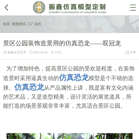


首页
/
新闻资讯
/
工厂动态
景区公园装饰造景用的仿真恐龙——双冠龙




振鑫文化艺术
2020-09-18
1335
分享
为了增加特色，提高景区公园的受欢迎程度，在装饰
仿真恐龙
造景时采用逼真生动的
模型是个不错的选
仿真恐龙
择。
从产品属性上讲，既是富有文化内涵
的艺术品，又是造型精美，设计灵活的展览道具，所
能打造的场景景观非常丰富，尤其适合景区公园。