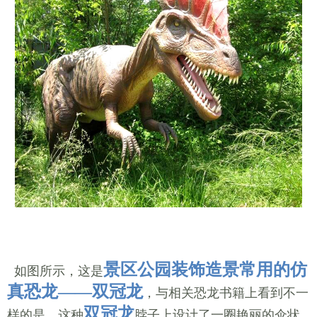
景区公园装饰造景常用的仿
如图所示，这是
真恐龙——双冠龙
，与相关恐龙书籍上看到不一
双冠龙
样的是，这种
脖子上设计了一圈艳丽的伞状