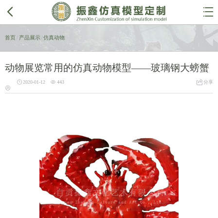


首页
/
产品展示
/
仿真动物
动物展览常用的仿真动物模型——玻璃钢大螃蟹



2020-01-12
443
分享
