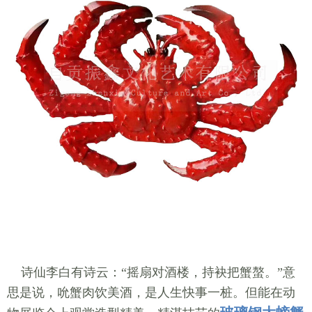
诗仙李白有诗云：“摇扇对酒楼，持袂把蟹螯。”意
思是说，吮蟹肉饮美酒，是人生快事一桩。但能在动