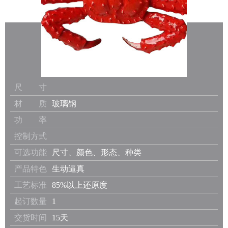
尺 寸
材 质
玻璃钢
功 率
控制方式
可选功能
尺寸、颜色、形态、种类
产品特色
生动逼真
工艺标准
85%以上还原度
起订数量
1
交货时间
15天