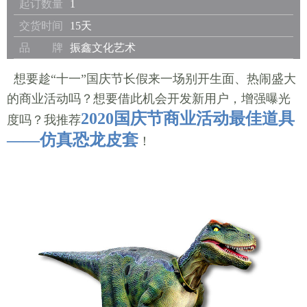
起订数量
1
交货时间
15天
品 牌
振鑫文化艺术
想要趁“十一”国庆节长假来一场别开生面、热闹盛大
的商业活动吗？想要借此机会开发新用户，增强曝光
2020国庆节商业活动最佳道具
度吗？我推荐
——仿真恐龙皮套
！