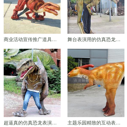
商业活动宣传推广道具——4米恐龙表演服
舞台表演用的仿真恐龙皮套——西方飞龙皮套
超逼真的仿真恐龙表演服——4.5米暴龙皮套
主题乐园精致的互动表演仿真恐龙服——5米仿真副栉龙皮套