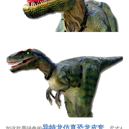
异特龙仿真恐龙皮套
如这款墨绿色的
，尺寸4