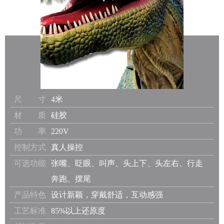
尺 寸
4米
材 质
硅胶
功 率
220V
控制方式
真人操控
可选功能
张嘴、眨眼、叫声、头上下、头左右、行走
奔跑、摆尾
产品特色
设计新颖，穿戴舒适，互动感强
工艺标准
85%以上还原度