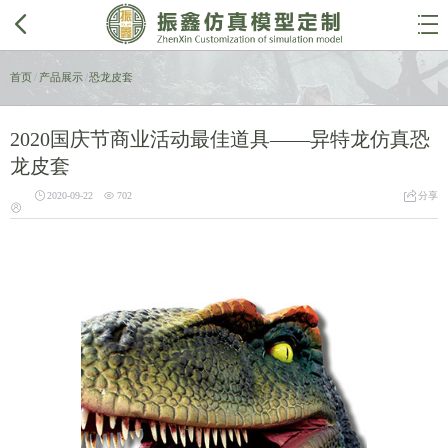


首页
/
产品展示
/
恐龙皮套
2020国庆节商业活动最佳道具——异特龙仿真恐
龙皮套



2020-09-22
702
分享
