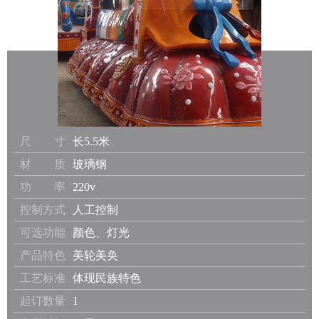
尺 寸
长5.5米
材 质
玻璃钢
功 率
220v
控制方式
人工控制
可选功能
颜色、灯光
产品特色
美轮美奂
工艺标准
体现民族特色
起订数量
1