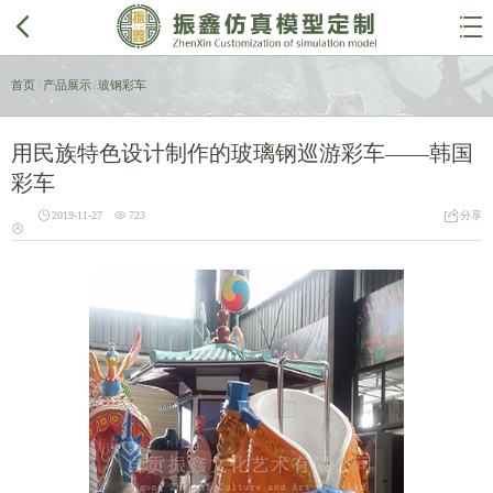


首页
/
产品展示
/
玻钢彩车
用民族特色设计制作的玻璃钢巡游彩车——韩国
彩车



2019-11-27
723
分享
