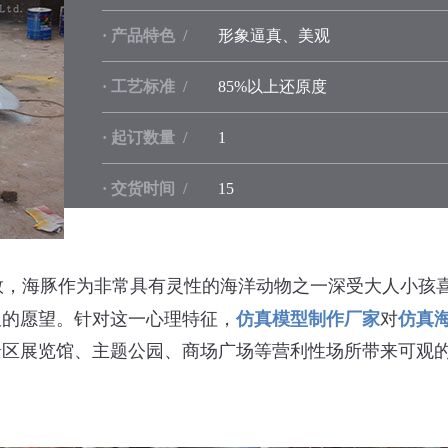
· 产品特色 /
形象逼真、美观
· 工艺标准 /
85%以上还原度
· 起订数量 /
1
· 交货时间 /
15
· 品 牌 /
自贡振鑫文化艺术
，海豚作为非常具有灵性的海洋动物之一深受大人小孩喜
久的愿望。针对这一心理特征，
仿真模型制作厂家
对
仿真
景区展览馆、主题公园、商场广场等营利性场所带来可观