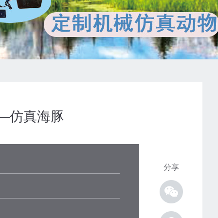
—仿真海豚
分享