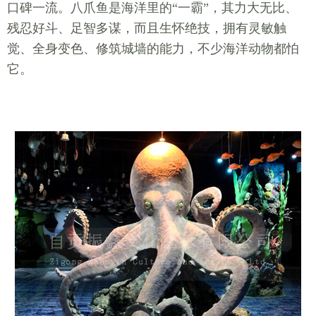
口碑一流。八爪鱼是海洋里的“一霸”，其力大无比、
残忍好斗、足智多谋，而且生怀绝技，拥有灵敏触
觉、全身变色、修筑城墙的能力，不少海洋动物都怕
它。