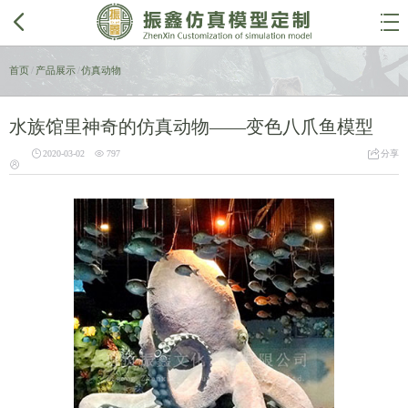


首页
/
产品展示
/
仿真动物
水族馆里神奇的仿真动物——变色八爪鱼模型



2020-03-02
797
分享
