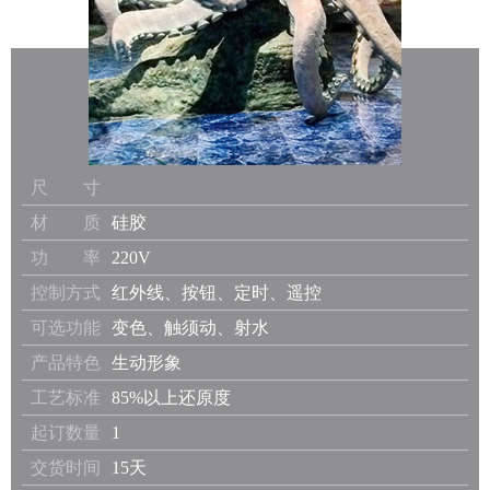
尺 寸
材 质
硅胶
功 率
220V
控制方式
红外线、按钮、定时、遥控
可选功能
变色、触须动、射水
产品特色
生动形象
工艺标准
85%以上还原度
起订数量
1
交货时间
15天