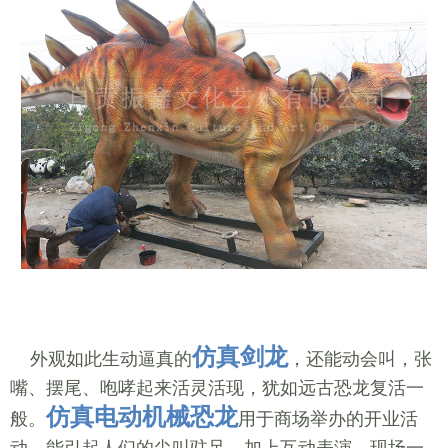
仿真剑龙
外观如此生动逼真的
，还能动会叫，张
嘴、摆尾、咆哮起来活灵活现，犹如远古恐龙复活一
仿真电动机械恐龙
般。
用于商场举办的开业活
动，能引起人们的尖叫驻足，加上互动表演，现场一