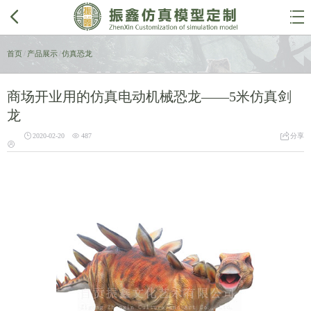


首页
/
产品展示
/
仿真恐龙
商场开业用的仿真电动机械恐龙——5米仿真剑
龙



2020-02-20
487
分享
