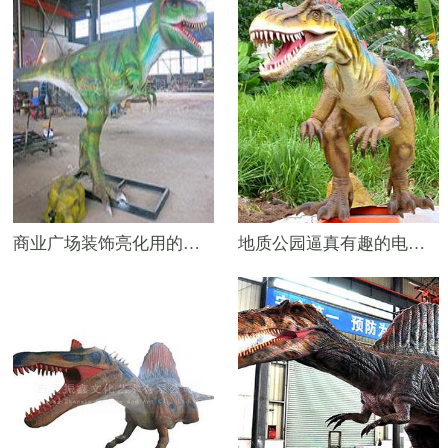
商业广场装饰亮化用的仿真电动机械恐龙——4米霸王龙
地质公园逼真有趣的电动仿真恐龙——6米永川龙模型