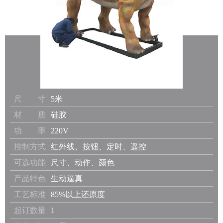
尺 寸
5米
材 质
硅胶
功 率
220V
控制方式
红外线、按钮、定时、遥控
可选功能
尺寸、动作、颜色
产品特色
生动逼真
工艺标准
85%以上还原度
起订数量
1