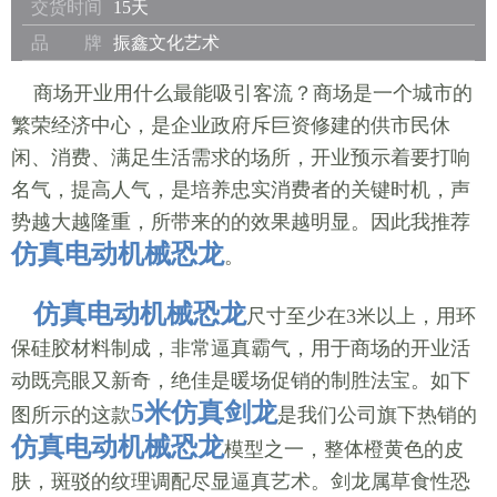
交货时间
15天
品 牌
振鑫文化艺术
商场开业用什么最能吸引客流？商场是一个城市的
繁荣经济中心，是企业政府斥巨资修建的供市民休
闲、消费、满足生活需求的场所，开业预示着要打响
名气，提高人气，是培养忠实消费者的关键时机，声
势越大越隆重，所带来的的效果越明显。因此我推荐
仿真电动机械恐龙
。
仿真电动机械恐龙
尺寸至少在3米以上，用环
保硅胶材料制成，非常逼真霸气，用于商场的开业活
动既亮眼又新奇，绝佳是暖场促销的制胜法宝。如下
5米仿真剑龙
图所示的这款
是我们公司旗下热销的
仿真电动机械恐龙
模型之一，整体橙黄色的皮
肤，斑驳的纹理调配尽显逼真艺术。剑龙属草食性恐