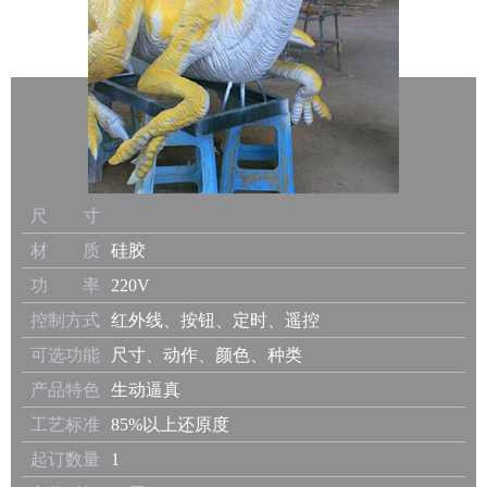
尺 寸
材 质
硅胶
功 率
220V
控制方式
红外线、按钮、定时、遥控
可选功能
尺寸、动作、颜色、种类
产品特色
生动逼真
工艺标准
85%以上还原度
起订数量
1