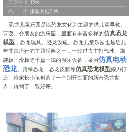
交货时间
15天
品 牌
振鑫文化艺术
恐龙儿童乐园是以恐龙文化为主题的供儿童早教、
仿真恐龙
玩耍、交朋友的游乐园，里面有丰富多样的
模型
，恐龙玩具、恐龙设施。恐龙儿童乐园也是近几
年非常流行的主题乐园之一，一改过去主打气球、跷
仿真电动
跷板、滑梯等千篇一律的游乐设备，采用
恐龙
仿真恐龙模型
、骑乘恐龙、恐龙皮套等
倾力打
造，给家长小孩创造了一个别开生面的新奇恐龙世
界，得到了一致好评。