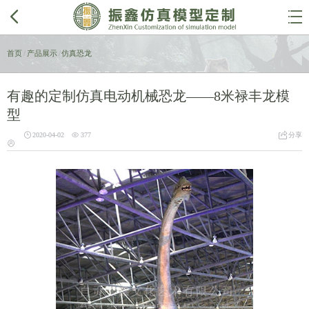


首页
/
产品展示
/
仿真恐龙
有趣的定制仿真电动机械恐龙——8米禄丰龙模
型



2020-04-02
377
分享
