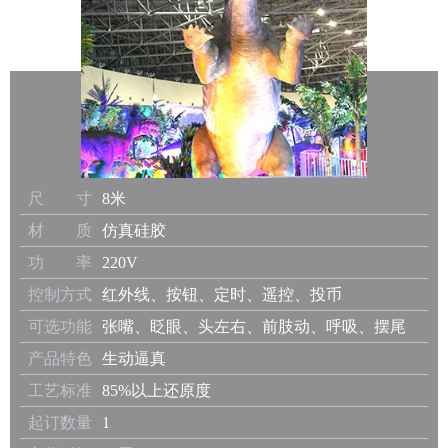
尺 寸
8米
材 质
仿真硅胶
功 率
220V
控制方式
红外线、按钮、定时、遥控、投币
可选功能
张嘴、眨眼、头左右、前肢动、呼吸、摆尾
产品特色
生动逼真
工艺标准
85%以上还原度
起订数量
1