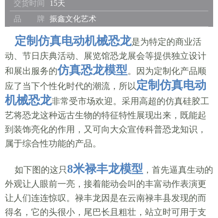
交货时间
15天
品 牌
振鑫文化艺术
定制仿真电动机械恐龙
是为特定的商业活
动、节日庆典活动、展览馆恐龙展会等提供独立设计
仿真恐龙模型
和展出服务的
。因为定制化产品顺
定制仿真电动
应了当下个性化时代的潮流，所以
机械恐龙
非常受市场欢迎。采用高超的仿真硅胶工
艺将恐龙这种远古生物的特征特性展现出来，既能起
到装饰亮化的作用，又可向大众宣传科普恐龙知识，
属于综合性功能的产品。
8米禄丰龙模型
如下图的这只
，首先逼真生动的
外观让人眼前一亮，接着能动会叫的丰富动作表演更
让人们连连惊叹。禄丰龙因是在云南禄丰县发现的而
得名，它的头很小，尾巴长且粗壮，站立时可用于支