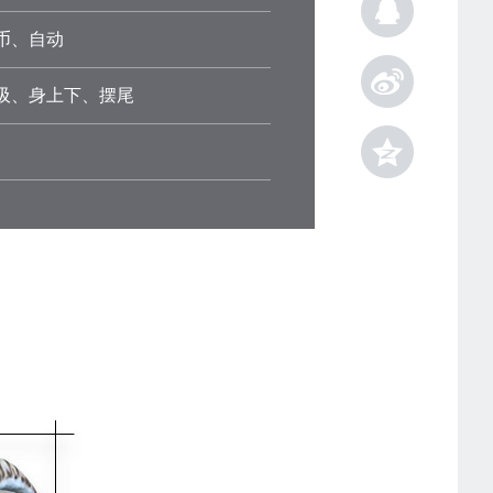
币、自动
吸、身上下、摆尾