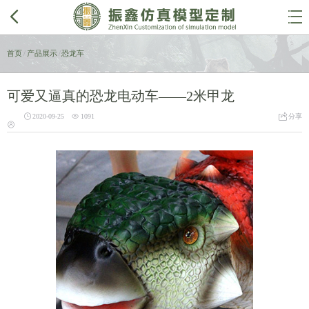


首页
/
产品展示
/
恐龙车
可爱又逼真的恐龙电动车——2米甲龙



2020-09-25
1091
分享
