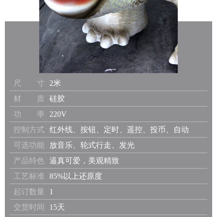
尺 寸
2米
材 质
硅胶
功 率
220V
控制方式
红外线、按钮、定时、遥控、投币、自动
可选功能
放音乐、轮式行走、发光
产品特色
逼真可爱，美观精致
工艺标准
85%以上还原度
起订数量
1
交货时间
15天