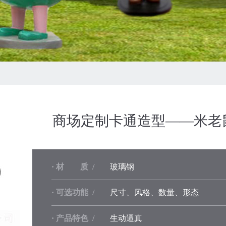
商场定制卡通造型——米老
· 材 质 /
玻璃钢
· 可选功能 /
尺寸、风格、数量、形态
· 产品特色 /
生动逼真