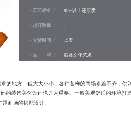
· 工艺标准 /
85%以上还原度
· 起订数量 /
1
· 交货时间 /
15天
· 品 牌 /
振鑫文化艺术
求的地方。但大大小小、各种各样的商场参差不齐，供消
内部的装饰美化设计也尤为重要。一般美观舒适的环境打
主题商场的搭配设计。