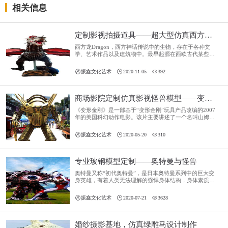
相关信息
定制影视拍摄道具——超大型仿真西方飞龙模型
西方龙Dragon，西方神话传说中的生物，存在于各种文
学、艺术作品以及建筑物中。最早起源在西欧古代某些民
族的文化里，是力量与神圣的象征，而在基督教文化里，
则被形容是邪恶、恶魔的代名词。传说中的西方龙拥有强



振鑫文化艺术
2020-11-05
392
大的力量及魔法能力，种类很多，其家族的庞大比起东方
龙来毫不逊色。
商场影院定制仿真影视怪兽模型——变形金刚
《变形金刚》是一部基于“变形金刚”玩具产品改编的2007
年的美国科幻动作电影。该片主要讲述了一个名叫山姆的
青年，因机缘巧合而卷入了变形金刚中汽车人与霸天虎两
派抢夺“火种”的战争之中，并与其他众人与汽车人联手打



振鑫文化艺术
2020-05-20
310
碎霸天虎征服世界野心的故事。
专业玻钢模型定制——奥特曼与怪兽
奥特曼又称“初代奥特曼”，是日本奥特曼系列中的巨大变
身英雄，有着人类无法理解的强悍身体结构，身体素质和
器官功能都凌驾于人类数千倍之上。这些都让奥特曼能在
和怪兽、外星人的搏斗中凭借身体素质施展出各种格斗术



振鑫文化艺术
2020-07-21
3628
和光线技等。
婚纱摄影基地，仿真绿雕马设计制作