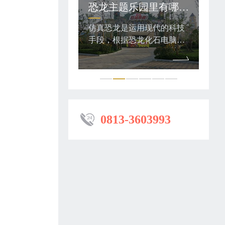
专业玻钢模型定制——奥特曼与怪兽
恐龙主题乐园里有哪些类别的仿真恐龙模型？
称“初代奥特曼”，
仿真恐龙是运用现代的科技
仿真
特曼系列中的巨大
手段，根据恐龙化石电脑复
手段
，有着人类无法理
原图片制作出逼真的恐龙。
原图
身体结构，身体素
复原制作的仿真恐龙外观、
复原
功能都凌驾于人类
造型、动作等方面都非常逼
造型
上。这些都让奥特
真，形体栩栩如生，动作惟
真，
怪兽、外星人的搏
妙惟肖。
妙惟
身体素质施展出各
0813-3603993
和光线技等。