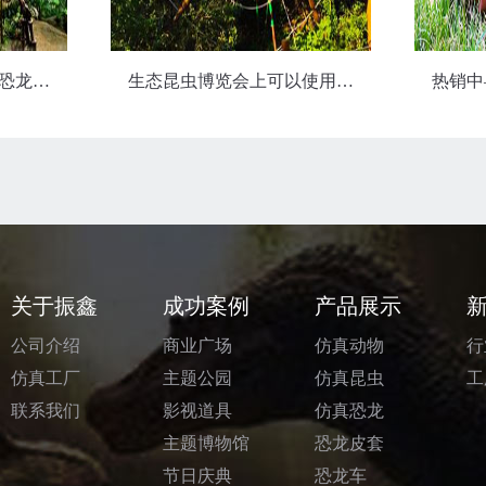
有趣的仿真恐龙骨架场景
生态昆虫博览会上可以使用哪些仿真昆虫
热销中——
关于振鑫
成功案例
产品展示
公司介绍
商业广场
仿真动物
行
仿真工厂
主题公园
仿真昆虫
工
联系我们
影视道具
仿真恐龙
主题博物馆
恐龙皮套
节日庆典
恐龙车