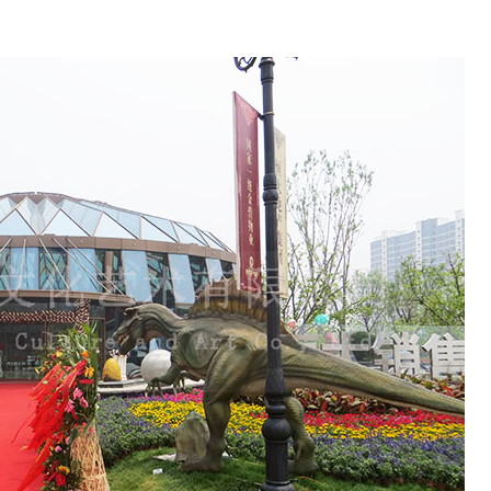
布置主题公园用的仿真昆虫模型是如何制作的？
仿真昆虫模型就是运用现代
奥特曼又
的科技手段，根据昆虫本身
是日本奥
的造型结构按照比例放大百
变身英雄
倍、千倍制作出逼真的仿真
解的强悍
模型，仿真昆虫的外观、造
质和器官
6
型、动作等方面都非常逼
数千倍之
真，形体栩栩如生，动作惟
曼能在和
妙惟肖。
斗中凭借
种格斗术