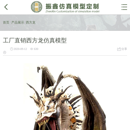


首页
/
产品展示
/
西方龙
工厂直销西方龙仿真模型



2020-09-12
630
分享
