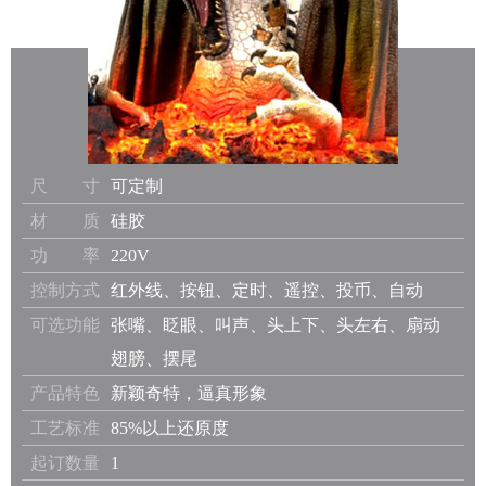
尺 寸
可定制
材 质
硅胶
功 率
220V
控制方式
红外线、按钮、定时、遥控、投币、自动
可选功能
张嘴、眨眼、叫声、头上下、头左右、扇动
翅膀、摆尾
产品特色
新颖奇特，逼真形象
工艺标准
85%以上还原度
起订数量
1