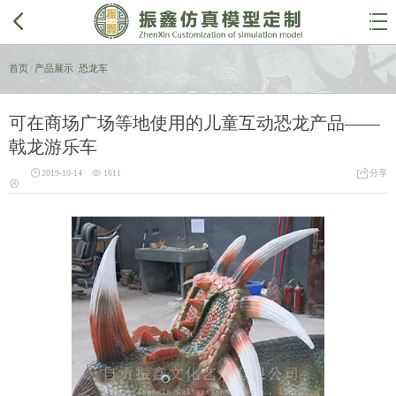


首页
/
产品展示
/
恐龙车
可在商场广场等地使用的儿童互动恐龙产品——
戟龙游乐车



2019-10-14
1611
分享
