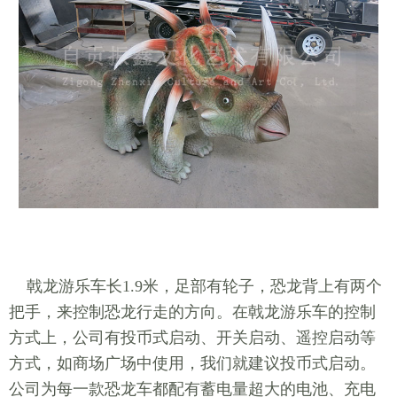
戟龙游乐车长1.9米，足部有轮子，恐龙背上有两个
把手，来控制恐龙行走的方向。在戟龙游乐车的控制
方式上，公司有投币式启动、开关启动、遥控启动等
方式，如商场广场中使用，我们就建议投币式启动。
公司为每一款恐龙车都配有蓄电量超大的电池、充电