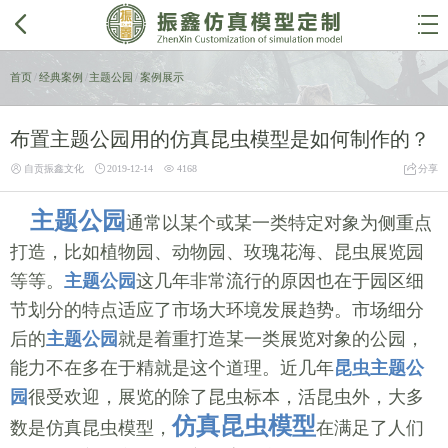


首页
/
经典案例
/
主题公园
/
案例展示
布置主题公园用的仿真昆虫模型是如何制作的？




自贡振鑫文化
2019-12-14
4168
分享
主题公园
通常以某个或某一类特定对象为侧重点
打造，比如植物园、动物园、玫瑰花海、昆虫展览园
等等。
主题公园
这几年非常流行的原因也在于园区细
节划分的特点适应了市场大环境发展趋势。市场细分
后的
主题公园
就是着重打造某一类展览对象的公园，
能力不在多在于精就是这个道理。近几年
昆虫主题公
园
很受欢迎，展览的除了昆虫标本，活昆虫外，大多
仿真昆虫模型
数是仿真昆虫模型，
在满足了人们