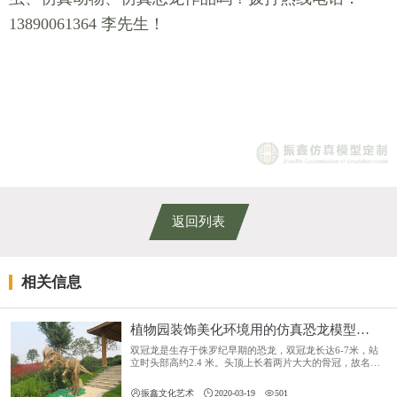
13890061364 李先生！
返回列表
相关信息
植物园装饰美化环境用的仿真恐龙模型——5米双冠龙
双冠龙是生存于侏罗纪早期的恐龙，双冠龙长达6-7米，站
立时头部高约2.4 米。头顶上长着两片大大的骨冠，故名双
冠龙。身长约6-7米，体形修长。它们的头顶上长有两片半
月形的骨质顶饰；部纤细，有许多细小而尖利的牙齿；前



振鑫文化艺术
2020-03-19
501