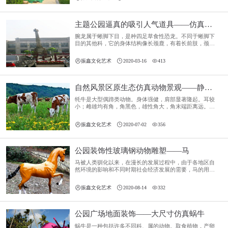
肢短小，后肢长而粗壮，用后肢行走，行动敏捷；尾巴长
而有力，行走时能保持身体平衡。
主题公园逼真的吸引人气道具——仿真机械恐龙
腕龙属于蜥脚下目，是种四足草食性恐龙。不同于蜥脚下
目的其他科，它的身体结构像长颈鹿，有着长前肢，颈部
高举。腕龙有个长脖子、小脑袋和一条短粗的尾巴。走路
时四脚着地。腕龙的前腿比后腿长。每只脚有五个脚趾



振鑫文化艺术
2020-03-16
413
头。每只前脚中的一个脚趾和每只后脚中的三个脚趾上有
爪子。
自然风景区原生态仿真动物景观——静态牦牛
牦牛是大型偶蹄类动物。身体强健，肩部显著隆起。耳较
小；雌雄均有角，角黑色，雄性角大，角末端距离远。四
肢短而强健。躯体上方被毛短而光滑，体侧、腹面、及尾
部毛长而下垂，常常接近地面。



振鑫文化艺术
2020-07-02
356
公园装饰性玻璃钢动物雕塑——马
马被人类驯化以来，在漫长的发展过程中，由于各地区自
然环境的影响和不同时期社会经济发展的需要，马的用途
经历了肉用、乳用、农业生产、交通运输、军事和运动娱
乐等多个阶段交替或互相融合的过程。



振鑫文化艺术
2020-08-14
332
公园广场地面装饰——大尺寸仿真蜗牛
蜗牛是一种包括许多不同科、属的动物。取食植物，产卵