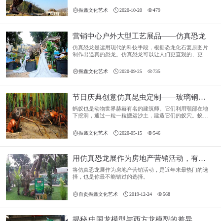
知识。



振鑫文化艺术
2020-10-20
479
营销中心户外大型工艺展品——仿真恐龙
仿真恐龙是运用现代的科技手段，根据恐龙化石复原图片
制作出逼真的恐龙。仿真恐龙可以让人们更直观的、更形
象的了解恐龙还原远古的恐龙时代风貌，了解恐龙的相关
知识。



振鑫文化艺术
2020-09-25
735
节日庆典创意仿真昆虫定制——玻璃钢蚂蚁模型
蚂蚁也是动物世界赫赫有名的建筑师。它们利用颚部在地
下挖洞，通过一粒一粒搬运沙土，建造它们的蚁穴。蚁穴
的“房间”将一直保持建造之初的形态，除非土壤严重干
化。



振鑫文化艺术
2020-05-15
546
用仿真恐龙展作为房地产营销活动，有哪些优势？
将仿真恐龙展作为房地产营销活动，是近年来最热门的选
择，也是你最不能错过的选择。



自贡振鑫文化艺术
2019-12-24
568
揭秘|中国龙模型与西方龙模型的差异