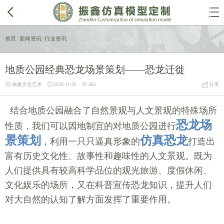


首页
/
新闻资讯
/
行业资讯
地质公园经典恐龙场景策划——恐龙迁徙




振鑫文化艺术
2020-11-05
885
分享
结合地质公园融合了自然景观与人文景观的特殊场所
恐龙场
性质，我们可以因地制宜的对地质公园进行
景策划
仿真恐龙
，利用一只只逼真形象的
打造出
富有历史文化性、故事性和趣味性的人文景观。既为
人们提供具有较高科学品位的观光旅游、度假休闲、
文化娱乐的场所，又在科普宣传恐龙知识，提升人们
对大自然的认知了解方面发挥了重要作用。