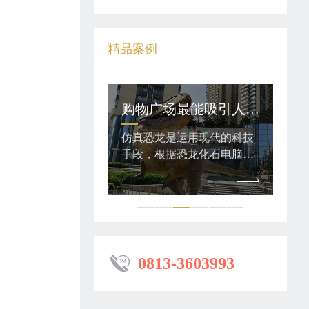
精品案例
恐龙主题乐园里有哪些类别的仿真恐龙模型？
购物广场最能吸引人气的道具——机械仿真恐龙
是运用现代的科技
仿真恐龙是运用现代的科技
机械
据恐龙化石电脑复
手段，根据恐龙化石电脑复
版本
作出逼真的恐龙。
原图片制作出逼真的恐龙。
龙化
的仿真恐龙外观、
复原制作的仿真恐龙外观、
科学
作等方面都非常逼
造型、动作等方面都非常逼
作的
栩栩如生，动作惟
真，形体栩栩如生，动作惟
方式
妙惟肖。
征，
真程
0813-3603993
出令
脖子
地活