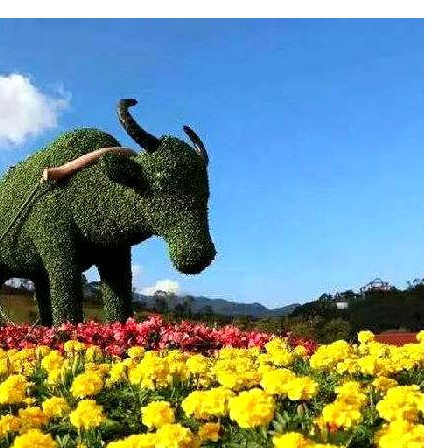
布置主题公园用的仿真昆虫模型是如何制作的？
专业玻钢模型定制——奥特曼与怪兽
就是运用现代
奥特曼又称“初代奥特曼”，
仿真恐龙
根据昆虫本身
是日本奥特曼系列中的巨大
手段，根
照比例放大百
变身英雄，有着人类无法理
原图片制
出逼真的仿真
解的强悍身体结构，身体素
复原制作
虫的外观、造
质和器官功能都凌驾于人类
造型、动
6
面都非常逼
数千倍之上。这些都让奥特
真，形体
如生，动作惟
曼能在和怪兽、外星人的搏
妙惟肖。
斗中凭借身体素质施展出各
种格斗术和光线技等。