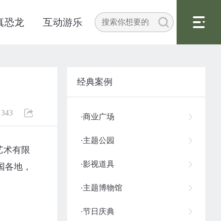
真恐龙
互动游乐
经典案例
343
·商业广场
·主题公园
艺术有限
·影视道具
国各地，
·主题博物馆
·节日庆典