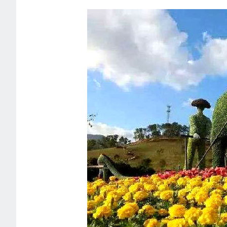
仿真昆虫模型
的科技手段，
的造型结构按
倍、千倍制作
模型，仿真昆
1
2
3
4
5
型、动作等方
真，形体栩栩
妙惟肖。