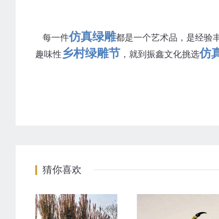
仿真绿雕
每一件
都是一个艺术品，是经验
乡村绿雕节
仿
趣味性
，就到振鑫文化挑选
猜你喜欢