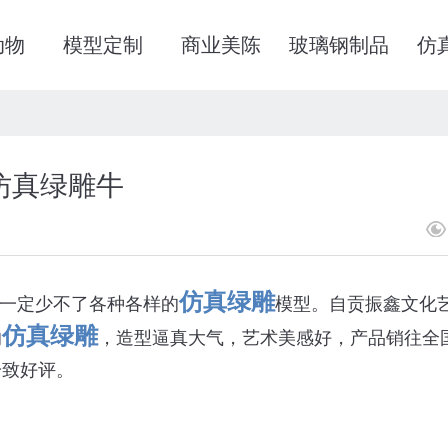
动物
模型定制
商业美陈
玻璃钢制品
仿
仿真绿雕牛
仿真绿雕
一定少不了各种各样的
模型。自贡振鑫文化
仿真绿雕
的
，造型逼真大气，艺术美感好，产品销往全
一致好评。