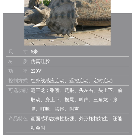
尺 寸
6米
材 质
仿真硅胶
功 率
220V
控制方式
红外线感应启动、遥控启动、定时启动
可选功能
霸王龙：张嘴、眨眼、头左右、头上下、前
肢动、身上下、摆尾、叫声。三角龙：张
嘴、呼吸、摆尾、叫声
产品特色
画面感和故事性极强、外形栩栩如生、还能
动会叫