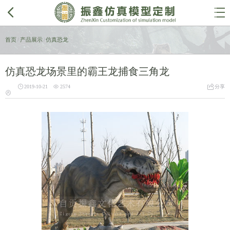


首页
/
产品展示
/
仿真恐龙
仿真恐龙场景里的霸王龙捕食三角龙



2019-10-21
2574
分享
