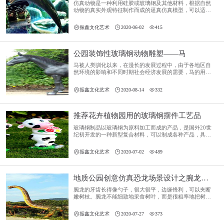
仿真动物是一种利用硅胶或玻璃钢及其他材料，根据自然
动物的真实外观特征制作而成的逼真仿真模型，可以适当
的加以细节修改，增加趣味。



振鑫文化艺术
2020-06-02
415
公园装饰性玻璃钢动物雕塑——马
马被人类驯化以来，在漫长的发展过程中，由于各地区自
然环境的影响和不同时期社会经济发展的需要，马的用途
经历了肉用、乳用、农业生产、交通运输、军事和运动娱
乐等多个阶段交替或互相融合的过程。



振鑫文化艺术
2020-08-14
332
推荐花卉植物园用的玻璃钢摆件工艺品
玻璃钢制品以玻璃钢为原料加工而成的产品，是国外20世
纪初开发的一种新型复合材料，可以制成各种产品，具有
质轻高强、防腐、保温、绝缘、隔音、使用寿命长等诸多
优点。



振鑫文化艺术
2020-07-02
489
地质公园创意仿真恐龙场景设计之腕龙对望
腕龙的牙齿长得像勺子，很大很平，边缘锋利，可以夹断
嫩树枝。腕龙不能细致地采食树叶，而是很粗率地把树叶
和小树枝一起吃到嘴里，它们一天要吃1吨多重的食物，胃
口相当了得。



振鑫文化艺术
2020-07-27
373