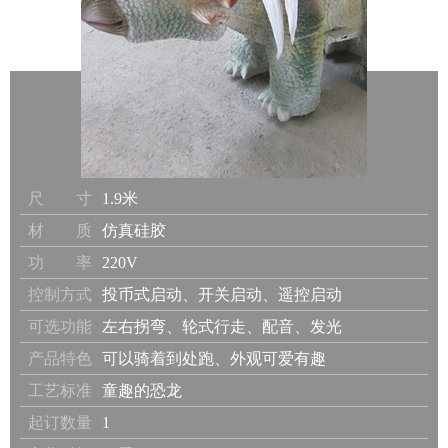
尺 寸
1.9米
材 质
仿真硅胶
功 率
220V
控制方式
投币式启动、开关启动、遥控启动
可选功能
左右拐弯、轮式行走、配音、发光
产品特色
可以骑着到处跑、外观可爱有趣
工艺标准
童趣的恐龙
起订数量
1