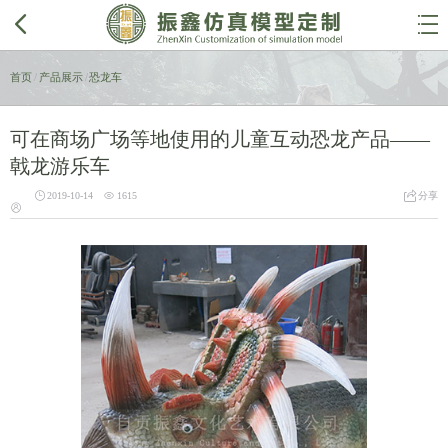


首页
/
产品展示
/
恐龙车
可在商场广场等地使用的儿童互动恐龙产品——
戟龙游乐车



2019-10-14
1615
分享
