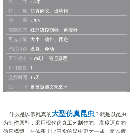
尺 寸
2.5米
材 质
仿真硅胶、玻璃钢
功 率
220V
控制方式
红外线控制器、遥控器
可选功能
大小、动作、颜色
产品特色
逼真、会动
工艺标准
85%以上的还原度
起订数量
1
交货时间
15天
品 牌
自贡振鑫文化艺术
大型仿真昆虫
什么是以假乱真的
？就是以昆虫
为制作原型，采用现代仿真工艺制作的、高度逼真的
仿真模型，在体积上比真实的昆虫更大一些，将以假