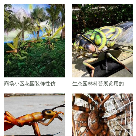
商场小区花园装饰性仿真昆虫——蜻蜓模型
生态园林科普展览用的仿真昆虫——蝉