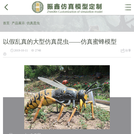


首页
/
产品展示
/
仿真昆虫
以假乱真的大型仿真昆虫——仿真蜜蜂模型



2019-10-11
2748
分享
