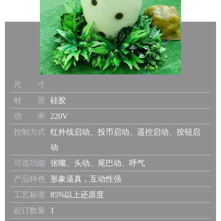
尺 寸
材 质
硅胶
功 率
220V
控制方式
红外线启动、投币启动、遥控启动、按钮启
动
可选功能
张嘴、头动、尾巴动、呼气
产品特色
形象逼真，互动性强
工艺标准
85%以上还原度
起订数量
1