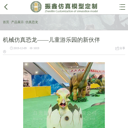


首页
/
产品展示
/
仿真恐龙
机械仿真恐龙——儿童游乐园的新伙伴



2019-12-09
1019
分享
