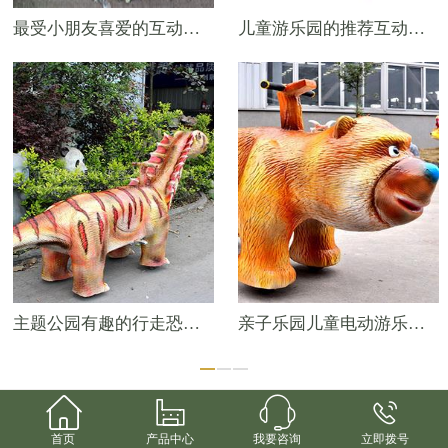
最受小朋友喜爱的互动游乐恐龙模型——2.5米骑乘盔龙游乐车
儿童游乐园的推荐互动产品——甲龙儿童游乐车
主题公园有趣的行走恐龙模型——3米阿马加龙游乐车
亲子乐园儿童电动游乐车——卡通熊大电瓶车




首页
产品中心
我要咨询
立即拨号