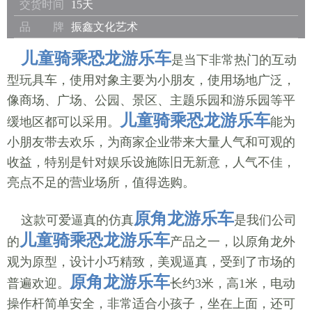
交货时间
15天
品 牌
振鑫文化艺术
儿童骑乘恐龙游乐车
是当下非常热门的互动
型玩具车，使用对象主要为小朋友，使用场地广泛，
像商场、广场、公园、景区、主题乐园和游乐园等平
儿童骑乘恐龙游乐车
缓地区都可以采用。
能为
小朋友带去欢乐，为商家企业带来大量人气和可观的
收益，特别是针对娱乐设施陈旧无新意，人气不佳，
亮点不足的营业场所，值得选购。
原角龙游乐车
这款可爱逼真的仿真
是我们公司
儿童骑乘恐龙游乐车
的
产品之一，以原角龙外
观为原型，设计小巧精致，美观逼真，受到了市场的
原角龙游乐车
普遍欢迎。
长
约3米，高1米，电动
操作杆简单安全，非常适合小孩子，坐在上面，还可