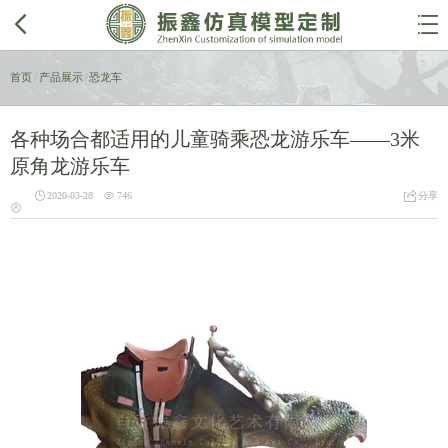


首页
/
产品展示
/
恐龙车
各种场合都适用的儿童骑乘恐龙游乐车——3米
原角龙游乐车



2020-03-28
746
分享
