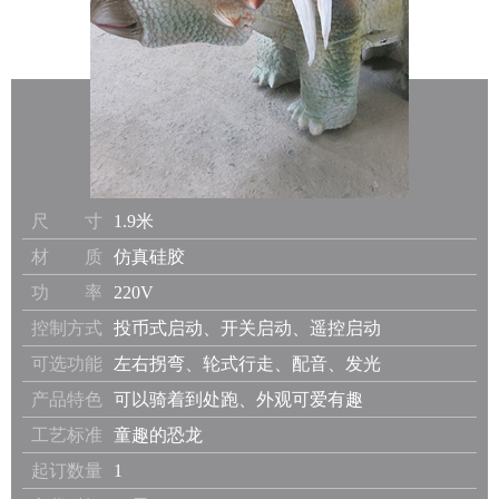
尺 寸
1.9米
材 质
仿真硅胶
功 率
220V
控制方式
投币式启动、开关启动、遥控启动
可选功能
左右拐弯、轮式行走、配音、发光
产品特色
可以骑着到处跑、外观可爱有趣
工艺标准
童趣的恐龙
起订数量
1