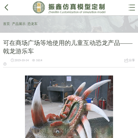


首页
/
产品展示
/
恐龙车
可在商场广场等地使用的儿童互动恐龙产品——
戟龙游乐车



2019-10-14
1614
分享
