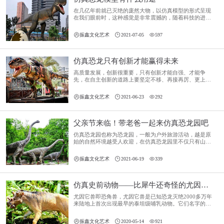
在几亿年前就已灭绝的庞然大物，以仿真模型的形式呈现
在我们眼前时，这种感觉是非常震撼的，随着科技的进
步，仿真恐龙模型的运用也经常出现在各种不同的地方，
不管是展览馆、楼盘开业、地产活动、大型的商场、主题



振鑫文化艺术
2021-07-05
597
展台、主题公园、大型科技馆、广场学校和一些主题艺术
馆，都可以看到仿真恐龙模型的身影，与制作逼真的恐龙
们来一次亲密接触的机会，是必然不能错过的。
仿真恐龙只有创新才能赢得未来
高质量发展，创新很重要，只有创新才能自强、才能争
先，在自主创新的道路上要坚定不移、再接再厉、更上层
楼。相对的，仿真恐龙也离不开创新，恐龙制作业的发展
缺少了创新的概念，最终只会停滞不前，只有给人们带来



振鑫文化艺术
2021-06-23
292
惊喜、惊奇，打造独树一帜的仿真恐龙，才能走得更远。
父亲节来临！带老爸一起来仿真恐龙园吧
仿真恐龙园也称为恐龙园，一般为户外旅游活动，越是原
始的自然环境越受人欢迎，在仿真恐龙园里不仅只有山山
水水花花草草，还有许多的各种各样的仿真恐龙?进行点
缀，在山野中成为一道亮丽的风景线，增加了游客的趣味



振鑫文化艺术
2021-06-19
339
性。
仿真史前动物——比犀牛还奇怪的尤因它兽模型
尤因它兽即恐角兽，尤因它兽是已知恐龙灭绝2000多万年
来陆地上首次出现最早的泰坦级哺乳动物。它们名字的来
源是由于最早被发现在北美洲的尤因它山区。



振鑫文化艺术
2020-05-14
921