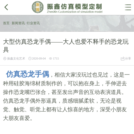


首页
/
新闻资讯
/
行业资讯
大型仿真恐龙手偶——大人也爱不释手的恐龙玩
具




振鑫文化艺术
2020-09-04
1715
分享
仿真恐龙手偶
，相信大家没玩过也见过，这是一
种用硅胶海绵材质制作的，可以抱在身上，手伸进去
操作恐龙嘴巴张合，甚至发出声音的互动表演道具。
仿真恐龙手偶外形逼真，质感细腻柔软，无论是视
觉、触觉、听觉上都有让人惊喜的地方，深受小朋友
大朋友喜爱。