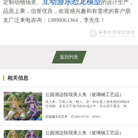
互动游乐恐龙模型
定制动物场景、
的设计生产，
品质上乘，信誉优良，欢迎感兴趣和有需求的客户朋
友广泛来电咨询：13890061364，李先生！
返回列表
相关信息
公园湖边惊现美人鱼（玻璃钢工艺品）
美人鱼，又称人鱼、鲛人，是一种长着人身鱼尾的神秘水
生动物，多生活于海洋的水域之中，常出现于童话、神
话、志怪、玄幻小说或者古代传说，以及史书记载，是著
名的艺术形象。



振鑫文化艺术
2021-07-10
915
公园湖边惊现美人鱼（玻璃钢工艺品）