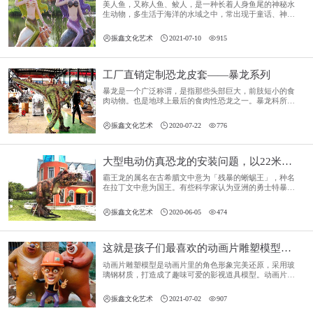
美人鱼，又称人鱼、鲛人，是一种长着人身鱼尾的神秘水
生动物，多生活于海洋的水域之中，常出现于童话、神
话、志怪、玄幻小说或者古代传说，以及史书记载，是著
名的艺术形象。



振鑫文化艺术
2021-07-10
915
工厂直销定制恐龙皮套——暴龙系列
暴龙是一个广泛称谓，是指那些头部巨大，前肢短小的食
肉动物。也是地球上最后的食肉性恐龙之一。暴龙科所有
成员除了分布的地域、年代、个头大小等些许不同外，都
具有相同特征。



振鑫文化艺术
2020-07-22
776
大型电动仿真恐龙的安装问题，以22米仿真霸王龙为例！
霸王龙的属名在古希腊文中意为「残暴的蜥蜴王」，种名
在拉丁文中意为国王。有些科学家认为亚洲的勇士特暴龙
是暴龙超科的第一个有效种。



振鑫文化艺术
2020-06-05
474
这就是孩子们最喜欢的动画片雕塑模型——影视道具模型
动画片雕塑模型是动画片里的角色形象完美还原，采用玻
璃钢材质，打造成了趣味可爱的影视道具模型。动画片雕
塑模型同时具有质轻高强、防腐、保温、绝缘、隔音、使
用寿命长等诸多优点，并不惧日晒雨淋，户外或者室内都



振鑫文化艺术
2021-07-02
907
可以摆放。