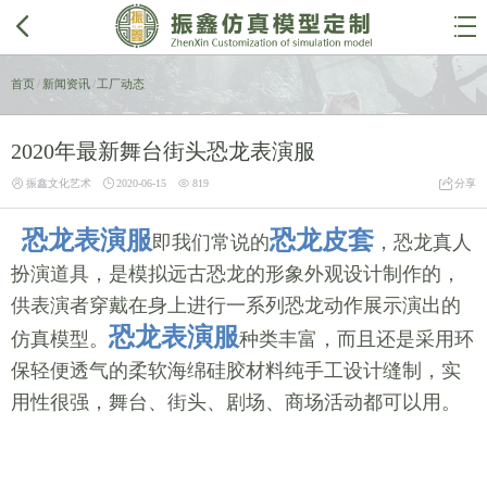


首页
/
新闻资讯
/
工厂动态
2020年最新舞台街头恐龙表演服




振鑫文化艺术
2020-06-15
819
分享
恐龙表演服
恐龙皮套
即我们常说的
，恐龙真人
扮演道具，是模拟远古恐龙的形象外观设计制作的，
供表演者穿戴在身上进行一系列恐龙动作展示演出的
恐龙表演服
仿真模型。
种类丰富，而且还是采用环
保轻便透气的柔软海绵硅胶材料纯手工设计缝制，实
用性很强，舞台、街头、剧场、商场活动都可以用。