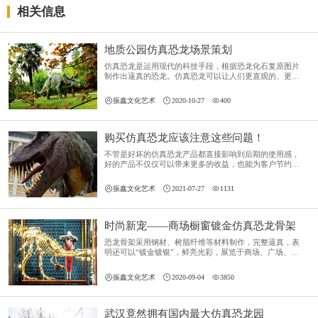
相关信息
地质公园仿真恐龙场景策划
仿真恐龙是运用现代的科技手段，根据恐龙化石复原图片
制作出逼真的恐龙。仿真恐龙可以让人们更直观的、更形
象的了解恐龙还原远古的恐龙时代风貌，了解恐龙的相关
知识。



振鑫文化艺术
2020-10-27
400
购买仿真恐龙应该注意这些问题！
不管是好坏的仿真恐龙产品都直接影响到后期的使用感，
好的产品不仅仅可以带来更多的收益，也能为客户节约后
期的维护费用，所以，今天我们就为大家介绍下，在购买
仿真恐龙时应该注意的问题！



振鑫文化艺术
2021-07-27
1131
时尚新宠——商场橱窗镀金仿真恐龙骨架
恐龙骨架采用钢材、树脂纤维等材料制作，完整逼真，表
明还可以“镀金镀银”，鲜亮光彩，展览于商场、广场、景
区、公园、博物馆都可以。



振鑫文化艺术
2020-09-04
3850
武汉竟然拥有国内最大仿真恐龙园