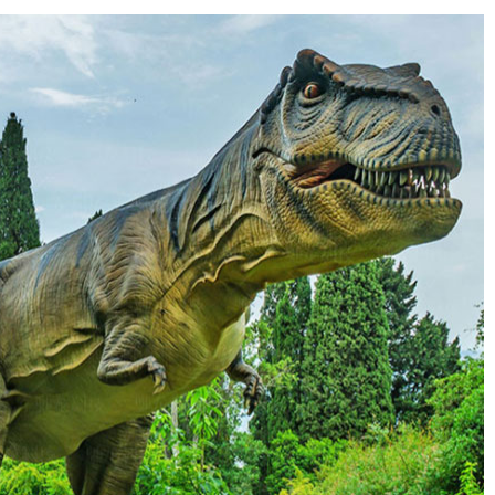
布置主题公园用的仿真昆虫模型是如何制作的？
仿真昆虫模型就是运用现代
奥特曼又
的科技手段，根据昆虫本身
是日本奥
的造型结构按照比例放大百
变身英雄
倍、千倍制作出逼真的仿真
解的强悍
模型，仿真昆虫的外观、造
质和器官
6
型、动作等方面都非常逼
数千倍之
真，形体栩栩如生，动作惟
曼能在和
妙惟肖。
斗中凭借
种格斗术