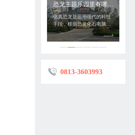
专业玻钢模型定制——奥特曼与怪兽
恐龙主题乐园里有哪些类别的仿真恐龙模型？
称“初代奥特曼”，
仿真恐龙是运用现代的科技
仿真
特曼系列中的巨大
手段，根据恐龙化石电脑复
手段
，有着人类无法理
原图片制作出逼真的恐龙。
原图
身体结构，身体素
复原制作的仿真恐龙外观、
复原
功能都凌驾于人类
造型、动作等方面都非常逼
造型
上。这些都让奥特
真，形体栩栩如生，动作惟
真，
怪兽、外星人的搏
妙惟肖。
妙惟
身体素质施展出各
0813-3603993
和光线技等。