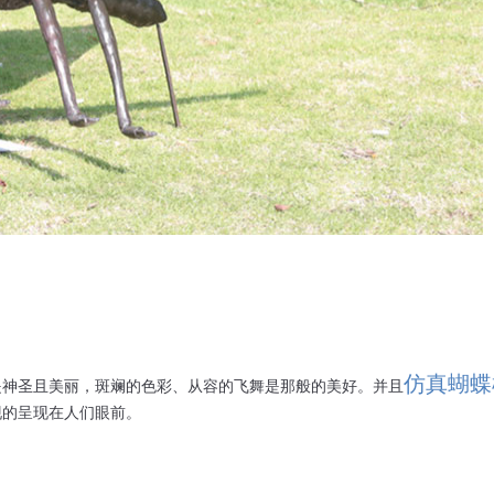
仿真蝴蝶
是神圣且美丽，斑斓的色彩、从容的飞舞是那般的美好。并且
现的呈现在人们眼前。