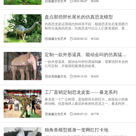



振鑫文化艺术
2021-06-07
636
盘点那些脖长尾长的仿真恐龙模型
仿真恐龙是运用现代的科技手段，根据恐龙化石复原图片
制作出逼真的恐龙。仿真恐龙可以让人们更直观的、更形
象的了解恐龙、还原远古恐龙时代风貌，了解更多恐龙相
关知识。



振鑫文化艺术
2020-05-22
518
定制一款外形逼真、能动会叫的仿真猛犸象要多久？有哪些流程？
一款外形逼真、能动会叫的仿真猛犸象，需要找到专业的
公司定制，才能得到最满意的效果。



自贡振鑫文化
2019-11-01
635
工厂直销定制恐龙皮套——暴龙系列
暴龙是一个广泛称谓，是指那些头部巨大，前肢短小的食
肉动物。也是地球上最后的食肉性恐龙之一。暴龙科所有
成员除了分布的地域、年代、个头大小等些许不同外，都
具有相同特征。



振鑫文化艺术
2020-07-22
778
独角兽模型摇身一变网红打卡地