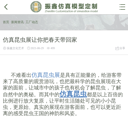


首页
/
新闻资讯
/
工厂动态
仿真昆虫展让你把春天带回家




振鑫文化艺术
2021-06-29
499
分享
仿真昆虫展
不难看出
是具有正能量的，给游客带
来了高质量的观赏游玩，也把最科学的昆虫展现在大
家的面前，让城市中的孩子也有机会了解昆虫，了解
仿真昆虫
自然中的奥秘。而其中的
都是以上百倍的
比例进行放大复原，让平时生活随处可见的小小昆
虫，更原始、真实的展现在游客面前，也可以更近距
离的感受昆虫王国的神韵和风姿。