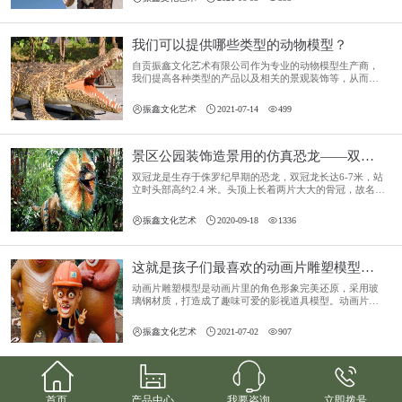
过展览创意性的仿真恐龙和不同的设计来丰富景观和美化
景区环境，才能吸引人们前来参观游览，这也是一种创造
收入的好办法。下面，自贡振鑫文化艺术有限公司就为大
家简单介绍一下我们推出的最新创意仿真恐龙。
我们可以提供哪些类型的动物模型？
自贡振鑫文化艺术有限公司作为专业的动物模型生产商，
我们提高各种类型的产品以及相关的景观装饰等，从而满
足多元化的需求和越来越追求“视觉震撼”的效果，那我们
可以提供哪些类型的动物模型呢？



振鑫文化艺术
2021-07-14
499
景区公园装饰造景用的仿真恐龙——双冠龙
双冠龙是生存于侏罗纪早期的恐龙，双冠龙长达6-7米，站
立时头部高约2.4 米。头顶上长着两片大大的骨冠，故名双
冠龙。身长约6-7米，体形修长。



振鑫文化艺术
2020-09-18
1336
这就是孩子们最喜欢的动画片雕塑模型——影视道具模型
动画片雕塑模型是动画片里的角色形象完美还原，采用玻
璃钢材质，打造成了趣味可爱的影视道具模型。动画片雕
塑模型同时具有质轻高强、防腐、保温、绝缘、隔音、使
用寿命长等诸多优点，并不惧日晒雨淋，户外或者室内都



振鑫文化艺术
2021-07-02
907
可以摆放。




首页
产品中心
我要咨询
立即拨号