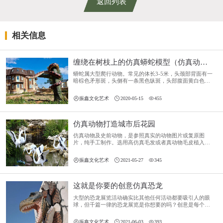
返回列表
相关信息
缠绕在树枝上的仿真蟒蛇模型（仿真动物）
蟒蛇属大型爬行动物。常见的体长3-5米，头颈部背面有一
暗棕色矛形斑，头侧有一条黑色纵斑，头部腹面黄白色，
体背棕褐色、灰褐色或黄色，体背及两侧均有大块镶黑边
云豹状斑纹。



振鑫文化艺术
2020-05-15
455
仿真动物打造城市后花园
仿真动物及史前动物，是参照真实的动物图片或复原图
片，纯手工制作。选用高仿真毛发或者真动物毛皮植入皮
肤，手工彩绘，制作出等比例或者按比例缩放的仿真动
物。制作出来的仿真动物生动逼真，细节可圈可点，几乎



振鑫文化艺术
2021-05-27
345
以假乱真的地步。
这就是你要的创意仿真恐龙
大型的恐龙展览活动确实比其他任何活动都要吸引人的眼
球，但千篇一律的恐龙展览是你想要的吗？创意是每个商
家都要面对的迫切问题，不断开发新的产品、更换新的模
式来满足人们的精神文化需求才是硬道理。所以，主要通



振鑫文化艺术
2021-06-03
393