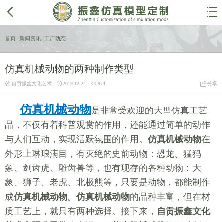


首页
/
新闻资讯
/
工厂动态
仿真机械动物的两种制作类型




自贡振鑫文化艺术
2019-12-24
974
分享
仿真机械动物
是非常受欢迎的大型仿真工艺
品，不仅有着科普观赏的作用，还能通过简单的动作
与人们互动，实现活跃氛围的作用。
仿真机械动物
在
外形上琳琅满目，有灭绝的史前动物：恐龙、猛犸
象、剑齿虎、雕齿兽等，也有现存的各种动物：大
象、狮子、老虎、北极熊等，只要是动物，都能制作
成
仿真机械动物
。
仿真机械动物
的品种丰富，但在材
质工艺上，就只有两种选择。接下来，
自贡振鑫文化