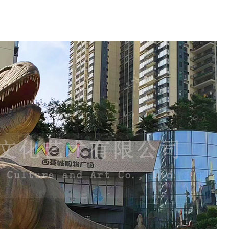
布置主题公园用的仿真昆虫模型是如何制作的？
仿真昆虫模型就是运用现代
奥特曼又
的科技手段，根据昆虫本身
是日本奥
的造型结构按照比例放大百
变身英雄
倍、千倍制作出逼真的仿真
解的强悍
模型，仿真昆虫的外观、造
质和器官
6
型、动作等方面都非常逼
数千倍之
真，形体栩栩如生，动作惟
曼能在和
妙惟肖。
斗中凭借
种格斗术