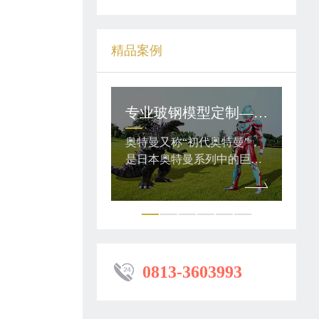
精品案例
专业玻钢模型定制——奥特曼与怪兽
恐龙主题乐园里有哪些类别的仿真恐龙模型？
称“初代奥特曼”，
仿真恐龙是运用现代的科技
仿真
特曼系列中的巨大
手段，根据恐龙化石电脑复
手段
，有着人类无法理
原图片制作出逼真的恐龙。
原图
身体结构，身体素
复原制作的仿真恐龙外观、
复原
功能都凌驾于人类
造型、动作等方面都非常逼
造型
上。这些都让奥特
真，形体栩栩如生，动作惟
真，
怪兽、外星人的搏
妙惟肖。
妙惟
身体素质施展出各
0813-3603993
和光线技等。