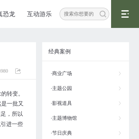
真恐龙
互动游乐
经典案例
3980
·商业广场
·主题公园
念的转变。
然是一批又
·影视道具
满足，所以
·主题博物馆
试引进一些
·节日庆典