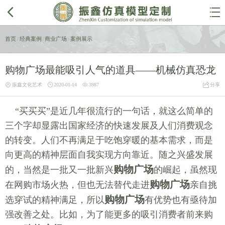


首页
/
经典案例
/
商业广场
/
案例展示
购物广场最能吸引人气的道具——机械仿真恐龙




振鑫文化艺术
2020-01-14
3987
分享
“买买买”是近几年很流行的一句话，就这么简单的
三个字却显露出国家经济的快速发展及人们消费观念
的转变。人们不再满足于吃饱穿暖的基本需求，而是
向更高的精神层面自我实现方向靠近。随之兴盛发展
购物广场
的，当然是一批又一批新兴
的崛起，虽然现
购物广场
在网购市场火热，但也无法替代走进
亲自挑
购物广场
选穿试的精神满足，所以
有优势也有亟待加
强改善之处。比如，为了能更多的吸引消费者前来购