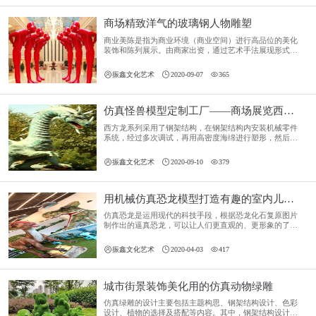
商场精致洋气的玻璃钢人物雕塑
商业美陈是指为商业环境（商业空间）进行高品位的美化
装饰和陈列展示。由商家出资，通过艺术手法展现形式，
宣传自身品牌，扩大知名度，来加强消费者对品牌的认
可。



振鑫文化艺术
2020-09-07
365
仿真怪兽模型定制工厂——商场展览西方龙
西方龙系列采用了钢架结构，在钢架结构内安装机械零件
系统，经过多次调试，再用高密度海绵进行塑形，然后用
纤维布和硅胶进行植皮和刻画纹理，随后为西方龙上色，
最后处理眼睛和牙齿等细节。



振鑫文化艺术
2020-09-10
379
用机械仿真恐龙模型打造有趣的室内儿童乐园
仿真恐龙是运用现代的科技手段，根据恐龙化石复原图片
制作出的逼真恐龙，可以让人们更直观的、更形象的了解
恐龙，还原远古的恐龙时代风貌。



振鑫文化艺术
2020-04-03
417
城市街景装饰美化用的仿真动物绿雕
仿真绿雕的设计主要包括主题构思、钢架结构设计、色彩
设计、植物的选择及搭配等内容。其中，钢架结构设计及