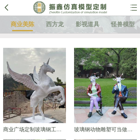


商业美陈
西方龙
影视道具
怪兽模型
商业广场定制玻璃钢工艺品——独角兽
玻璃钢动物雕塑可当做景区座椅摆件