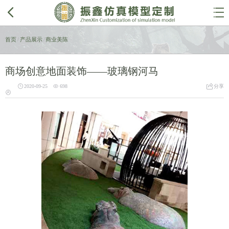


首页
/
产品展示
/
商业美陈
商场创意地面装饰——玻璃钢河马



2020-09-25
698
分享
