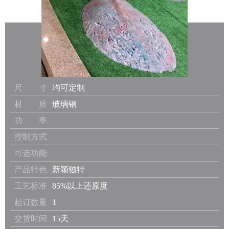
尺 寸
均可定制
材 质
玻璃钢
功 率
控制方式
可选功能
产品特色
新颖独特
工艺标准
85%以上还原度
起订数量
1
交货时间
15天