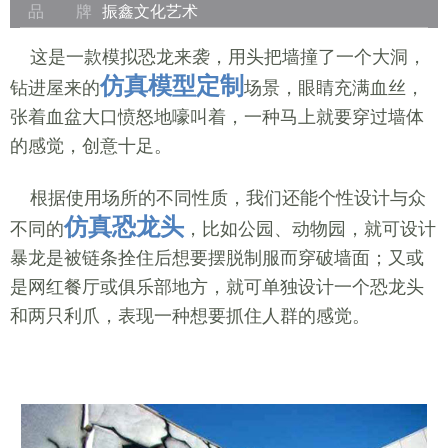
品 牌
振鑫文化艺术
这是一款模拟恐龙来袭，用头把墙撞了一个大洞，
仿真
模型定制
钻进屋来的
场景，眼睛充满血丝，
张着血盆大口愤怒地嚎叫着，一种马上就要穿过墙体
的感觉，创意十足。
根据使用场所的不同性质，我们还能个性设计与众
仿真
恐龙头
不同的
，比如公园、动物园，就可设计
暴龙是被链条拴住后想要摆脱制服而穿破墙面；又或
是网红餐厅或俱乐部地方，就可单独设计一个恐龙头
和两只利爪，表现一种想要抓住人群的感觉。