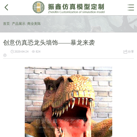


首页
/
产品展示
/
商业美陈
创意仿真恐龙头墙饰——暴龙来袭



2020-04-24
824
分享
