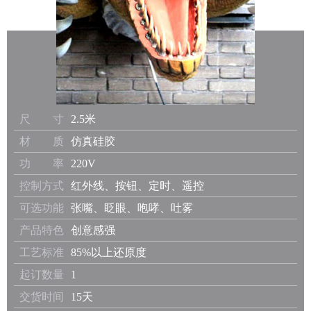
尺 寸
2.5米
材 质
仿真硅胶
功 率
220V
控制方式
红外线、按钮、定时、遥控
可选功能
张嘴、眨眼、咆哮、吐雾
产品特色
创意感强
工艺标准
85%以上还原度
起订数量
1
交货时间
15天