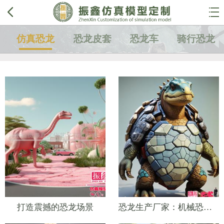


仿真恐龙
恐龙皮套
恐龙车
骑行恐龙
打造震撼的恐龙场景
恐龙生产厂家：机械恐龙的魅力无限