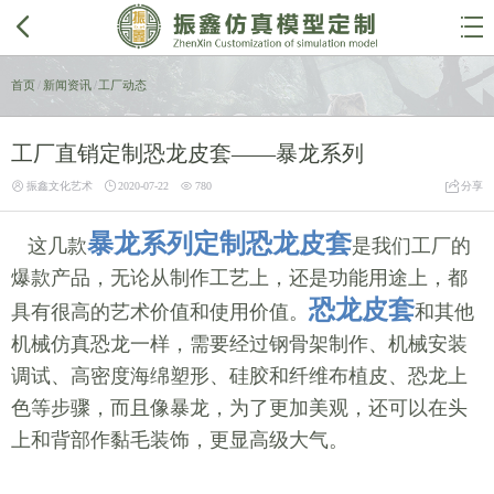


首页
/
新闻资讯
/
工厂动态
工厂直销定制恐龙皮套——暴龙系列




振鑫文化艺术
2020-07-22
780
分享
暴龙系列定制恐龙皮套
这几款
是我们工厂的
爆款产品，无论从制作工艺上，还是功能用途上，都
恐龙皮套
具有很高的艺术价值和使用价值。
和其他
机械仿真恐龙一样，需要经过钢骨架制作、机械安装
调试、高密度海绵塑形、硅胶和纤维布植皮、恐龙上
色等步骤，而且像暴龙，为了更加美观，还可以在头
上和背部作黏毛装饰，更显高级大气。