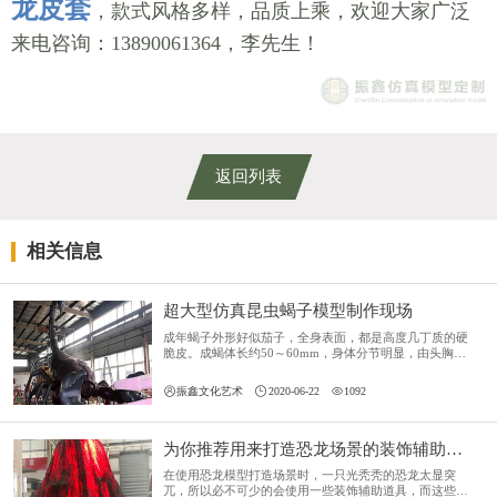
龙皮套
，款式风格多样，品质上乘，欢迎大家广泛
来电咨询：13890061364，李先生！
返回列表
相关信息
超大型仿真昆虫蝎子模型制作现场
成年蝎子外形好似茄子，全身表面，都是高度几丁质的硬
脆皮。成蝎体长约50～60mm，身体分节明显，由头胸部
及腹部组成，体黄褐色，腹面及附肢颜色较淡，后腹部第
五节的颜色较深。大部分蝎子雌雄异体，外形略有差异。



振鑫文化艺术
2020-06-22
1092
为你推荐用来打造恐龙场景的装饰辅助道具
在使用恐龙模型打造场景时，一只光秃秃的恐龙太显突
兀，所以必不可少的会使用一些装饰辅助道具，而这些道