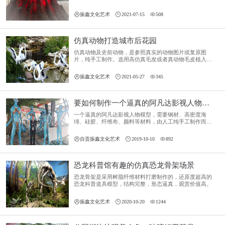
具可以更好的营造恐龙自然生存的情节，加上一些创新性
的设计，展现出来的效果也是极其震撼的。今天我们公司



振鑫文化艺术
2021-07-15
508
给大家推荐的有两款装饰辅助道具。
仿真动物打造城市后花园
仿真动物及史前动物，是参照真实的动物图片或复原图
片，纯手工制作。选用高仿真毛发或者真动物毛皮植入皮
肤，手工彩绘，制作出等比例或者按比例缩放的仿真动
物。制作出来的仿真动物生动逼真，细节可圈可点，几乎



振鑫文化艺术
2021-05-27
345
以假乱真的地步。
要如何制作一个逼真的阿凡达影视人物模型？
一个逼真的阿凡达影视人物模型，需要钢材、高密度海
绵、硅胶、纤维布、颜料等材料，由人工纯手工制作而
成。



自贡振鑫文化艺术
2019-10-10
892
恐龙科普馆有趣的仿真恐龙骨架场景
恐龙骨架是采用树脂纤维材料打磨制作的，还原度超高的
恐龙科普道具模型，结构完整，形态逼真，观赏价值高。



振鑫文化艺术
2020-10-20
1244