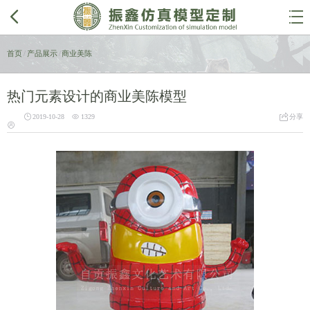


首页
/
产品展示
/
商业美陈
热门元素设计的商业美陈模型



2019-10-28
1329
分享
