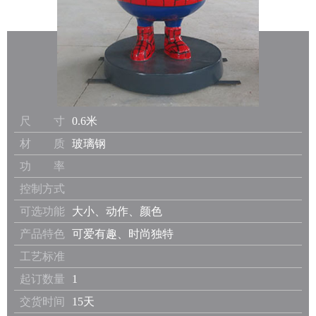
尺 寸
0.6米
材 质
玻璃钢
功 率
控制方式
可选功能
大小、动作、颜色
产品特色
可爱有趣、时尚独特
工艺标准
起订数量
1
交货时间
15天