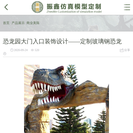


首页
/
产品展示
/
商业美陈
恐龙园大门入口装饰设计——定制玻璃钢恐龙



2020-09-24
520
分享
