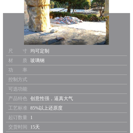
尺 寸
均可定制
材 质
玻璃钢
功 率
控制方式
可选功能
产品特色
创意性强，逼真大气
工艺标准
85%以上还原度
起订数量
1
交货时间
15天