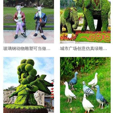
玻璃钢动物雕塑可当做景区座椅摆件
城市广场创意仿真绿雕定制——大象绿雕工艺品