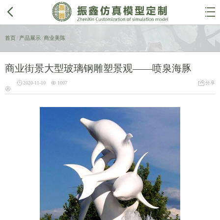


首页
/
产品展示
/
商业美陈
商业街景大型玻璃钢雕塑景观——喷泉海豚



2020-11-10
1007
分享
