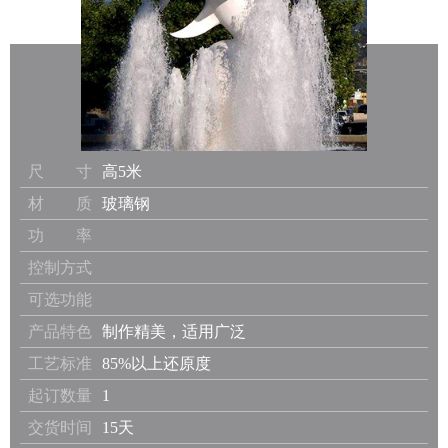
尺 寸
高5米
材 质
玻璃钢
功 率
控制方式
可选功能
产品特色
制作精美，适用广泛
工艺标准
85%以上还原度
起订数量
1
交货时间
15天